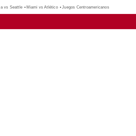
ca vs Seattle
Miami vs Atlético
Juegos Centroamericanos