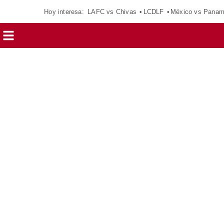
Hoy interesa:
LAFC vs Chivas
LCDLF
México vs Pana