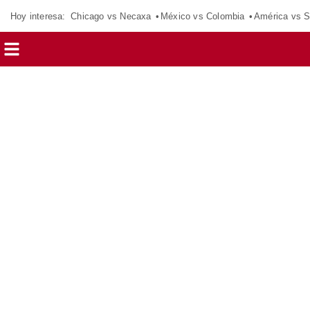
Hoy interesa:
Chicago vs Necaxa
México vs Colombia
América vs S