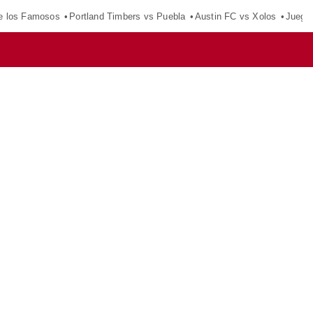
e los Famosos
Portland Timbers vs Puebla
Austin FC vs Xolos
Juego