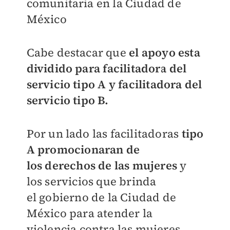
comunitaria en la Ciudad de
México
Cabe destacar que
el apoyo esta
dividido para f
acilitadora del
servicio tipo A y f
acilitadora del
servicio tipo B.
Por un lado las facilitadoras
tipo
A p
romocionaran de
los
derechos de las mujeres
y
los
servicios que brinda
el
gobierno de la Ciudad de
México
para atender la
violencia
contra las mujeres.