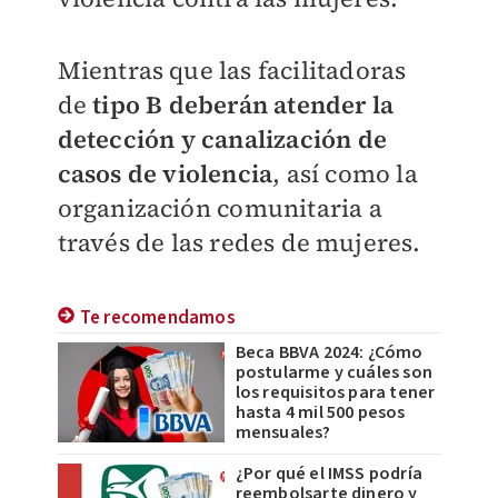
Mientras que las facilitadoras
de
tipo B deberán atender la
d
etección y
canalización de
casos de
violencia
, así como la
organización
comunitaria a
través de
las redes de mujeres.
Te recomendamos
Beca BBVA 2024: ¿Cómo
postularme y cuáles son
los requisitos para tener
hasta 4 mil 500 pesos
mensuales?
¿Por qué el IMSS podría
reembolsarte dinero y