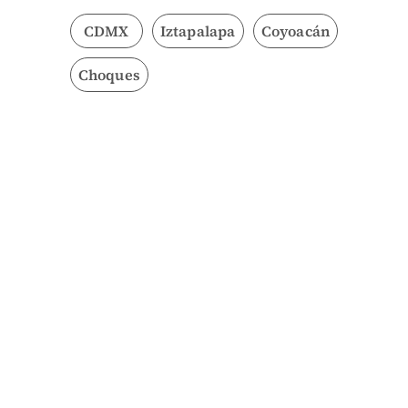
CDMX
Iztapalapa
Coyoacán
Choques