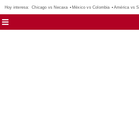
Hoy interesa:
Chicago vs Necaxa
México vs Colombia
América vs S