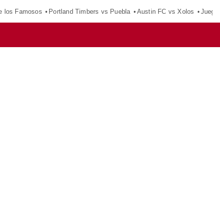
e los Famosos
Portland Timbers vs Puebla
Austin FC vs Xolos
Juego