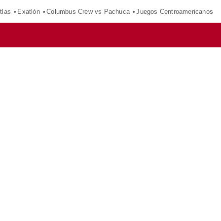
tlas
Exatlón
Columbus Crew vs Pachuca
Juegos Centroamericanos