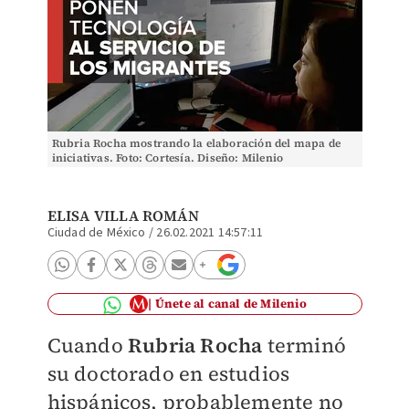
Rubria Rocha mostrando la elaboración del mapa de
iniciativas. Foto: Cortesía. Diseño: Milenio
ELISA VILLA ROMÁN
Ciudad de México
/
26.02.2021 14:57:11
Únete al canal de Milenio
Cuando
Rubria Rocha
terminó
su doctorado en estudios
hispánicos, probablemente no