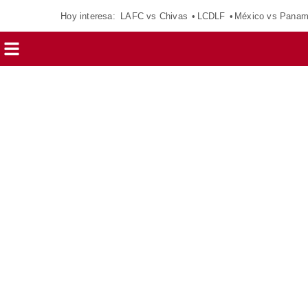
Hoy interesa:
LAFC vs Chivas
LCDLF
México vs Pana