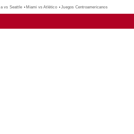
ca vs Seattle
Miami vs Atlético
Juegos Centroamericanos