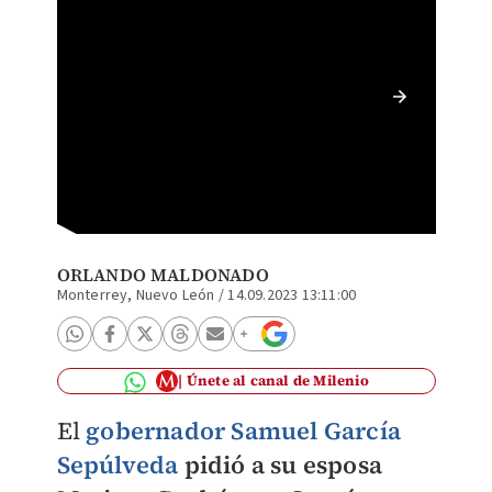
Samuel 
Luis Do
López
ORLANDO MALDONADO
Monterrey, Nuevo León
/
14.09.2023 13:11:00
Únete al canal de Milenio
El
gobernador Samuel García
Sepúlveda
pidió a su esposa