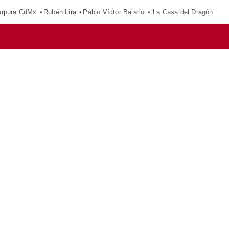
púrpura CdMx
Rubén Lira
Pablo Víctor Balario
‘La Casa del Dragón’