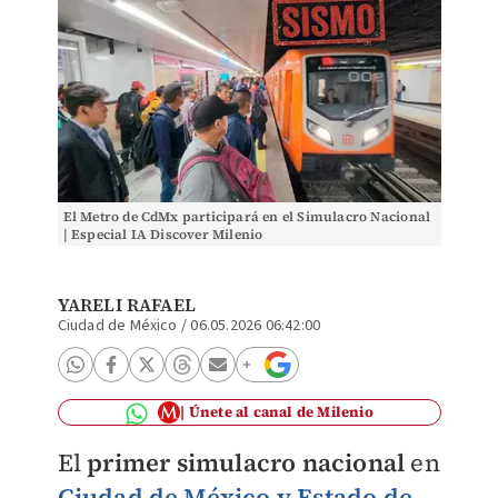
El Metro de CdMx participará en el Simulacro Nacional
| Especial IA Discover Milenio
YARELI RAFAEL
Ciudad de México
/
06.05.2026 06:42:00
Únete al canal de Milenio
El
primer simulacro nacional
en
Ciudad de México y Estado de