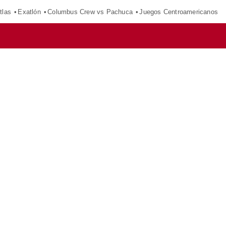
tlas
Exatlón
Columbus Crew vs Pachuca
Juegos Centroamericanos