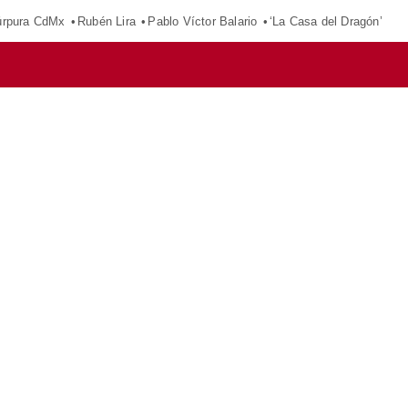
púrpura CdMx
Rubén Lira
Pablo Víctor Balario
‘La Casa del Dragón’