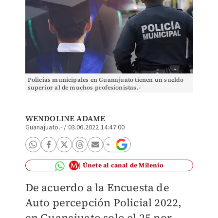
Policías municipales en Guanajuato tienen un sueldo
superior al de muchos profesionistas.-
WENDOLINE ADAME
Guanajuato.-
/
03.06.2022 14:47:00
Únete al canal de Milenio
De acuerdo a la Encuesta de
Auto percepción Policial 2022,
en Guanajuato solo el 25 por