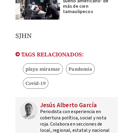
sueño americano' de
más de cien
tamaulipecos
SJHN
TAGS RELACIONADOS:
playa miramar
Pandemia
Covid-19
Jesús Alberto García
Periodista con experiencia en
cobertura política, social y nota
roja. Colabora en secciones de
local, regional, estatal y nacional