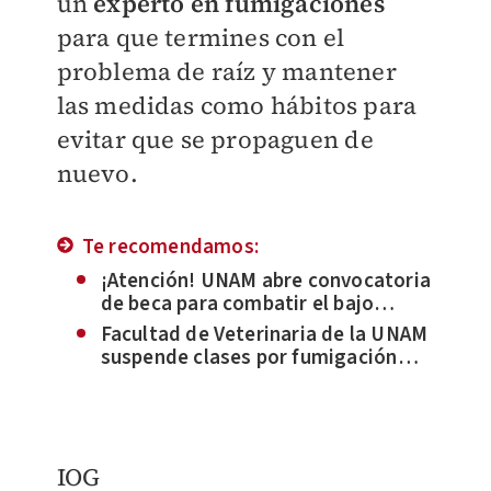
un
experto en fumigaciones
para que termines con el
problema de raíz y mantener
las medidas como hábitos para
evitar que se propaguen de
nuevo.
Te recomendamos:
¡Atención! UNAM abre convocatoria
de beca para combatir el bajo
rendimiento académico
Facultad de Veterinaria de la UNAM
suspende clases por fumigación
contra chinches
IOG