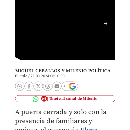
Elena L
Lobato/
MIGUEL CEBALLOS
Y MILENIO POLÍTICA
Puebla
/
21.03.2024 08:10:00
Únete al canal de Milenio
A puerta cerrada y solo con la
presencia de familiares y
amigos, el cuerpo de
Elena