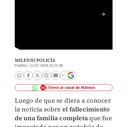
Velan a
Coronan
MILENIO POLICÍA
Puebla
/
22.07.2024 15:21:00
Únete al canal de Milenio
Luego de que se diera a conocer
la noticia sobre
el fallecimiento
de una familia completa
que fue
impactada por un autobús de