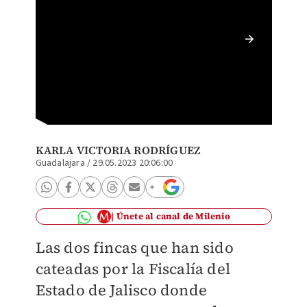
Fiscalía
investi
(Especi
KARLA VICTORIA RODRÍGUEZ
Guadalajara
/
29.05.2023 20:06:00
Únete al canal de Milenio
Las dos fincas que han sido
cateadas por la Fiscalía del
Estado de Jalisco donde