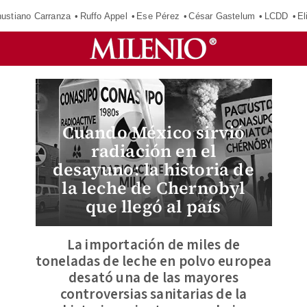
ustiano Carranza
Ruffo Appel
Ese Pérez
César Gastelum
LCDD
El
Cuando México sirvió
radiación en el
desayuno: la historia de
la leche de Chernobyl
que llegó al país
La importación de miles de
toneladas de leche en polvo europea
desató una de las mayores
controversias sanitarias de la