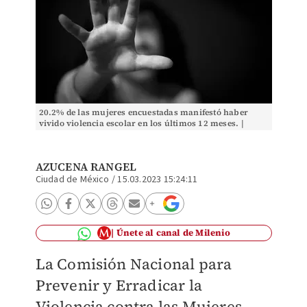
20.2% de las mujeres encuestadas manifestó haber
vivido violencia escolar en los últimos 12 meses. |
Freepik
AZUCENA RANGEL
Ciudad de México
/
15.03.2023 15:24:11
Únete al canal de Milenio
La Comisión Nacional para
Prevenir y Erradicar la
Violencia contra las Mujeres