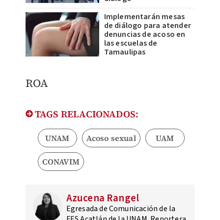
Implementarán mesas
de diálogo para atender
denuncias de acoso en
las escuelas de
Tamaulipas
ROA
TAGS RELACIONADOS:
UNAM
Acoso sexual
UAM
CONAVIM
Azucena Rangel
Egresada de Comunicación de la
FES Acatlán de la UNAM. Reportera