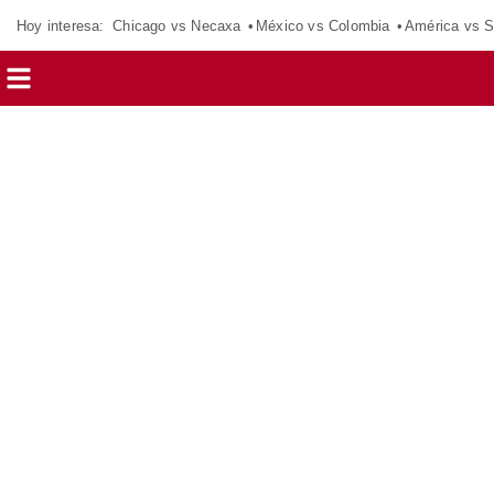
Hoy interesa:
Chicago vs Necaxa
México vs Colombia
América vs S