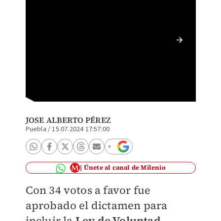
Volunta
JOSE ALBERTO PÉREZ
Puebla
/
15.07.2024 17:57:00
Únete al canal de Milenio
Con 34 votos a favor fue
aprobado el dictamen para
incluir la
Ley de Voluntad