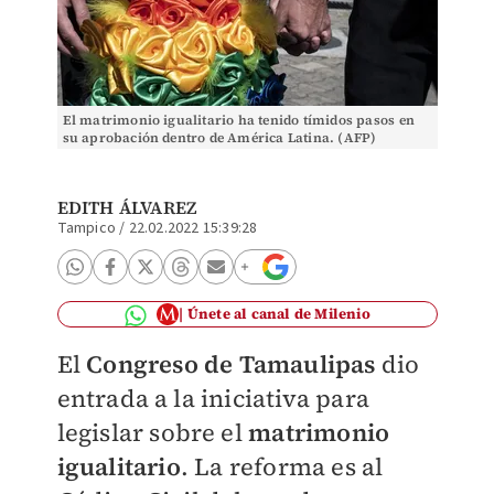
El matrimonio igualitario ha tenido tímidos pasos en
su aprobación dentro de América Latina. (AFP)
EDITH ÁLVAREZ
Tampico
/
22.02.2022 15:39:28
Únete al canal de Milenio
El
Congreso de Tamaulipas
dio
entrada a la iniciativa para
legislar sobre el
matrimonio
igualitario
. La reforma es al