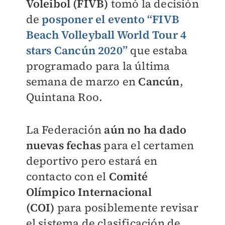
Voleibol (FIVB)
tomó la decisión
de
posponer el evento
“FIV
B
Beach Volleyball World Tour 4
stars Cancún 2020”
que estaba
programado para la última
semana de marzo en
Cancún
,
Quintana Roo.
La Federación
aún no ha dado
nuevas fechas
para el certamen
deportivo pero estará en
contacto con el
Comité
Olímpico Internacional
(COI)
para posiblemente revisar
el sistema de clasificación de