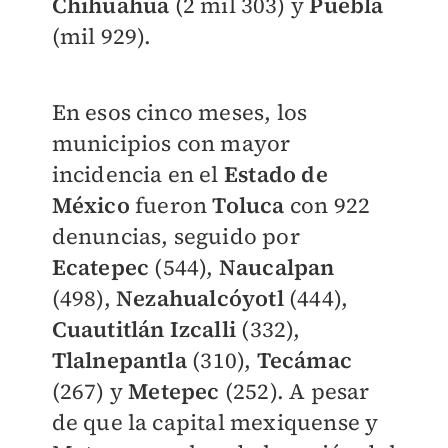
Chihuahua
(2 mil 303) y
Puebla
(mil 929).
En esos cinco meses, los
municipios con mayor
incidencia en el
Estado de
México
fueron
Toluca
con 922
denuncias, seguido por
Ecatepec
(544),
Naucalpan
(498),
Nezahualcóyotl
(444),
Cuautitlán Izcalli
(332),
Tlalnepantla
(310),
Tecámac
(267) y
Metepec
(252). A pesar
de que la capital mexiquense y