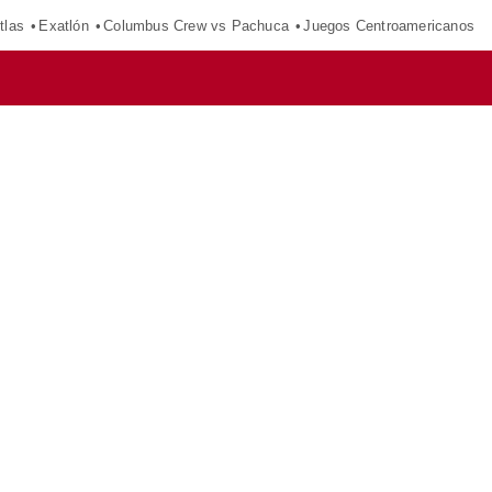
tlas
Exatlón
Columbus Crew vs Pachuca
Juegos Centroamericanos