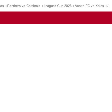
tos
Panthers vs Cardinals
Leagues Cup 2026
Austin FC vs Xolos
Ju