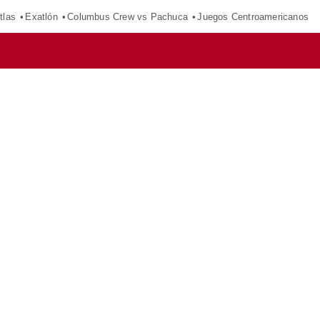
tlas
Exatlón
Columbus Crew vs Pachuca
Juegos Centroamericanos