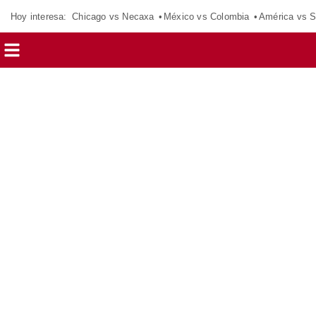
Hoy interesa:
Chicago vs Necaxa
México vs Colombia
América vs S