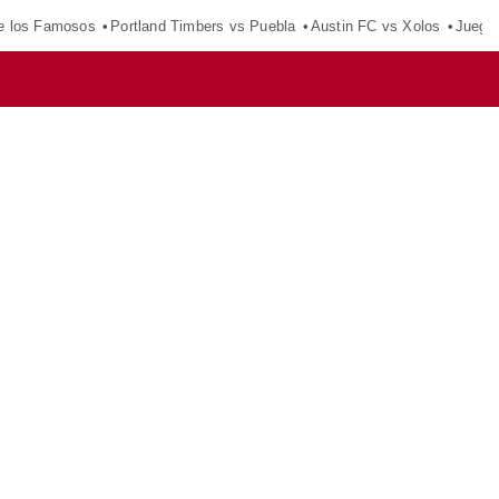
e los Famosos
Portland Timbers vs Puebla
Austin FC vs Xolos
Juego