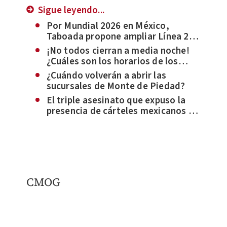
Sigue leyendo...
Por Mundial 2026 en México,
Taboada propone ampliar Línea 2
del Metro
¡No todos cierran a media noche!
¿Cuáles son los horarios de los
módulos para recoger la credencial
¿Cuándo volverán a abrir las
del INE?
sucursales de Monte de Piedad?
El triple asesinato que expuso la
presencia de cárteles mexicanos en
Argentina
CMOG