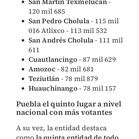
San
Martín Texmelucan
-
120 mil 685
San
Pedro Cholula
- 115 mil
016 Atlixco - 113 mil 532
San
Andrés Cholula
- 111 mil
611
Cuautlancingo
- 87 mil 629
Amozoc
- 82 mil 681
Teziutlán
- 78 mil 879
Huauchinango
- 78 mil 157
Puebla el quinto lugar a nivel
nacional con más votantes
A su vez, la entidad destaca
como
l
a quinta entidad de todo