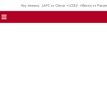
Hoy interesa:
LAFC vs Chivas
LCDLF
México vs Pana