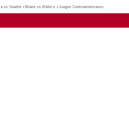
ca vs Seattle
Miami vs Atlético
Juegos Centroamericanos