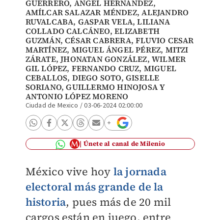
GUERRERO,
ÁNGEL HERNÁNDEZ
,
AMÍLCAR SALAZAR MÉNDEZ
,
ALEJANDRO
RUVALCABA
,
GASPAR VELA
,
LILIANA
COLLADO CALCÁNEO
,
ELIZABETH
GUZMÁN
,
CÉSAR CABRERA
,
FLUVIO CESAR
MARTÍNEZ
, MIGUEL ÁNGEL PÉREZ, MITZI
ZÁRATE,
JHONATAN GONZÁLEZ
,
WILMER
GIL LÓPEZ
,
FERNANDO CRUZ
,
MIGUEL
CEBALLOS
,
DIEGO SOTO
,
GISELLE
SORIANO
,
GUILLERMO HINOJOSA
Y
ANTONIO LÓPEZ MORENO
Ciudad de Mexico
/
03-06-2024 02:00:00
Únete al canal de Milenio
México vive hoy
la jornada
electoral más grande de la
historia
, pues más de 20 mil
cargos están en juego, entre