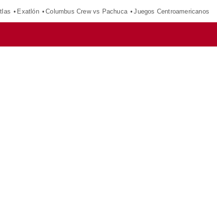
tlas
Exatlón
Columbus Crew vs Pachuca
Juegos Centroamericanos