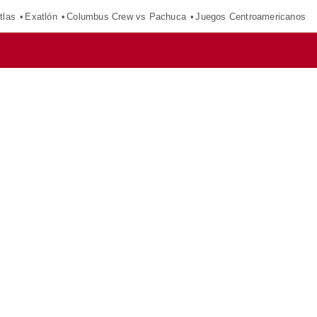
tlas
Exatlón
Columbus Crew vs Pachuca
Juegos Centroamericanos