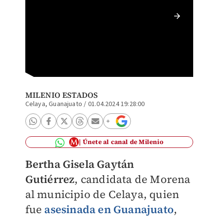
Perfil 
comprom
Ledesm
MILENIO ESTADOS
Celaya, Guanajuato
/
01.04.2024 19:28:00
Únete al canal de Milenio
Bertha Gisela Gaytán
Gutiérrez
,
candidata de Morena
al municipio de Celaya, quien
fue
asesinada en Guanajuato
,