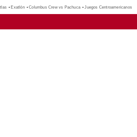
tlas
Exatlón
Columbus Crew vs Pachuca
Juegos Centroamericanos