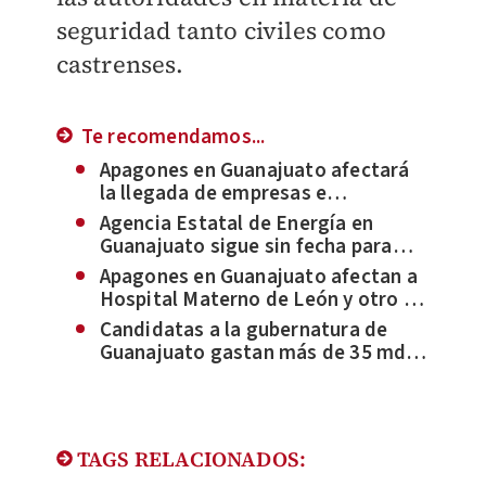
seguridad tanto civiles como
castrenses.
Te recomendamos...
Apagones en Guanajuato afectará
la llegada de empresas e
inversiones extranjeras: IP
Agencia Estatal de Energía en
Guanajuato sigue sin fecha para
que exista en el estado
Apagones en Guanajuato afectan a
Hospital Materno de León y otro en
Valle de Santiago; no pasó a
Candidatas a la gubernatura de
mayores
Guanajuato gastan más de 35 mdp
en dos meses de campaña
TAGS RELACIONADOS: