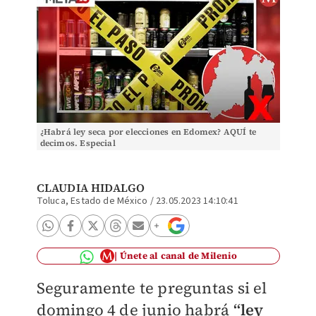
¿Habrá ley seca por elecciones en Edomex? AQUÍ te
decimos. Especial
CLAUDIA HIDALGO
Toluca, Estado de México
/
23.05.2023 14:10:41
Únete al canal de Milenio
Seguramente te preguntas si el
domingo 4 de junio habrá
“ley