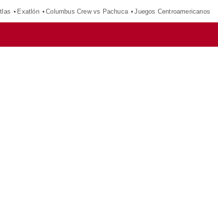
tlas
Exatlón
Columbus Crew vs Pachuca
Juegos Centroamericanos