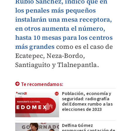
Rubio Sánchez, indicó que en
los penales más pequeños
instalarán una mesa receptora,
en otros aumenta el número,
hasta 10 mesas para los centros
más grandes
como es el caso de
Ecatepec, Neza-Bordo,
Santiaguito y Tlalnepantla.
Te recomendamos:
Población, economía y
seguridad: radiografía
del Edomex rumbo a las
elecciones de 2023
Delfina Gómez
promoverá captación de