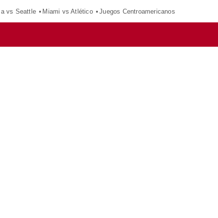
ca vs Seattle
Miami vs Atlético
Juegos Centroamericanos