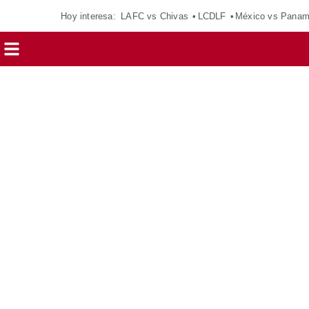
Hoy interesa:
LAFC vs Chivas
LCDLF
México vs Pana