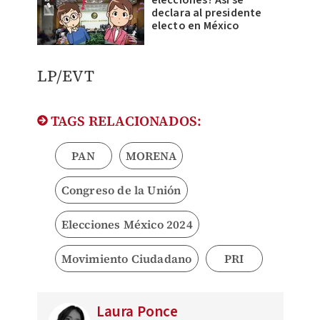
elecciones? Así se
declara al presidente
electo en México
LP/EVT
TAGS RELACIONADOS:
PAN
MORENA
Congreso de la Unión
Elecciones México 2024
Movimiento Ciudadano
PRI
Laura Ponce