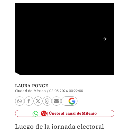
En esta
mayoría
LAURA PONCE
Ciudad de México
/
03.06.2024 00:22:00
Únete al canal de Milenio
Luego de la jornada electoral