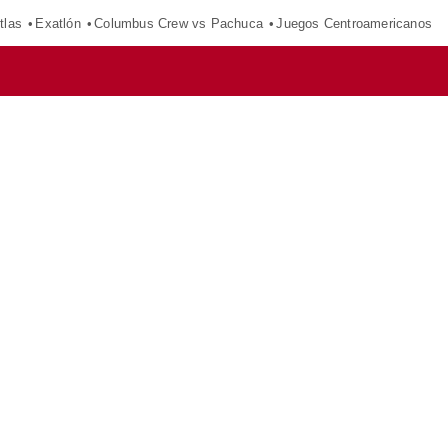
tlas
Exatlón
Columbus Crew vs Pachuca
Juegos Centroamericanos