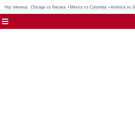
Hoy interesa:
Chicago vs Necaxa
México vs Colombia
América vs S