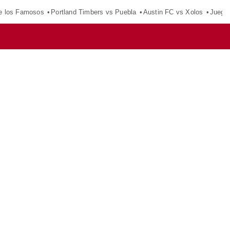
e los Famosos
Portland Timbers vs Puebla
Austin FC vs Xolos
Juego