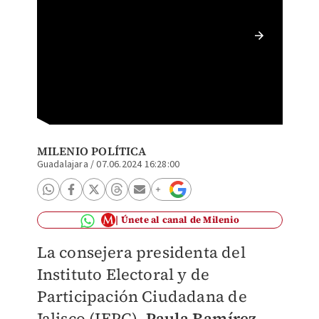
La cons
Ramíre
MILENIO POLÍTICA
Guadalajara
/
07.06.2024 16:28:00
Únete al canal de Milenio
La consejera presidenta del
Instituto Electoral y de
Participación Ciudadana de
Jalisco (IEPC),
Paula Ramírez