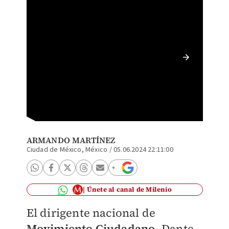
Dante D
Ariel O
ARMANDO MARTÍNEZ
Ciudad de México, México
/
05.06.2024 22:11:00
Únete al canal de Milenio
El dirigente nacional de
Movimiento Ciudadano
, Dante