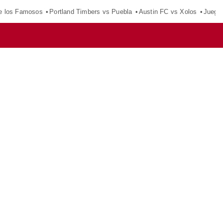
e los Famosos
Portland Timbers vs Puebla
Austin FC vs Xolos
Juego