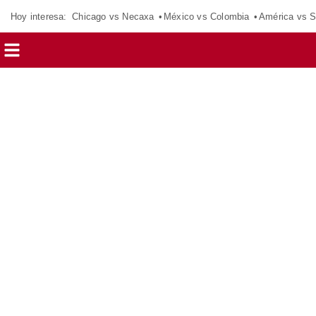
Hoy interesa:
Chicago vs Necaxa
México vs Colombia
América vs S