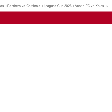
tos
Panthers vs Cardinals
Leagues Cup 2026
Austin FC vs Xolos
Ju