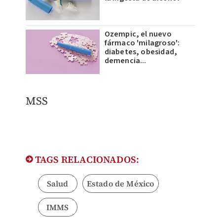
Ozempic, el nuevo
fármaco 'milagroso':
diabetes, obesidad,
demencia...
​MSS
TAGS RELACIONADOS:
Salud
Estado de México
IMMS