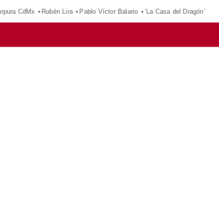
púrpura CdMx
Rubén Lira
Pablo Víctor Balario
‘La Casa del Dragón’