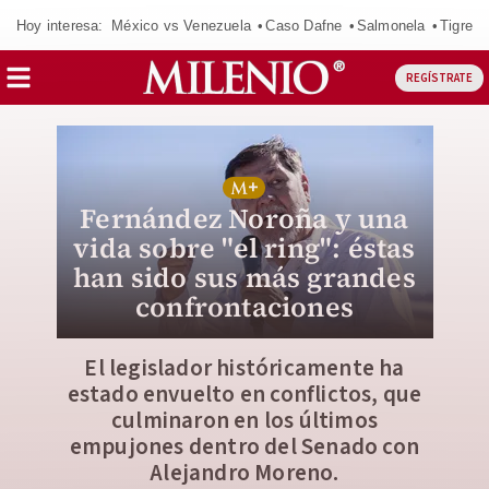
Hoy interesa:
México vs Venezuela
Caso Dafne
Salmonela
Tigres 
REGÍSTRATE
Fernández Noroña y una
vida sobre "el ring": éstas
han sido sus más grandes
confrontaciones
El legislador históricamente ha
estado envuelto en conflictos, que
culminaron en los últimos
empujones dentro del Senado con
Alejandro Moreno.