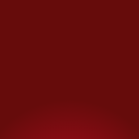
pretendía permanecer al frente
del la presidencia de la Mesa
Directiva, el entonces diputado
Fernández Noroña
reprobó la
ausencia de “su compañero”
Andrés Manuel López Obrador
en San Lázaro.
En ese momento, hasta lo
equiparó con Calderón y
Enrique Peña Nieto.
En el Congreso del Estado de
Tlaxcala –octubre de 2019–