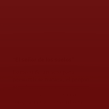
“El señor de los suelos”
Como si de un acto para
presumir se tratara, el propio
senador morenista compartió
en su red social de X
una
fotografía del 23 de julio de