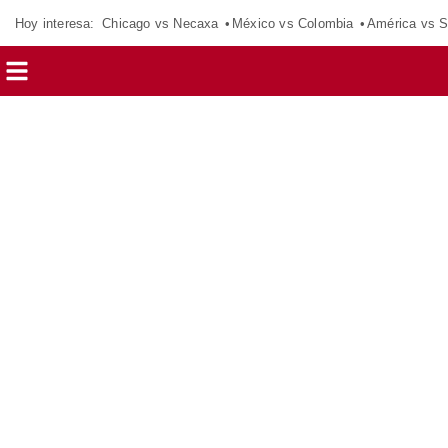
Hoy interesa:
Chicago vs Necaxa
México vs Colombia
América vs S