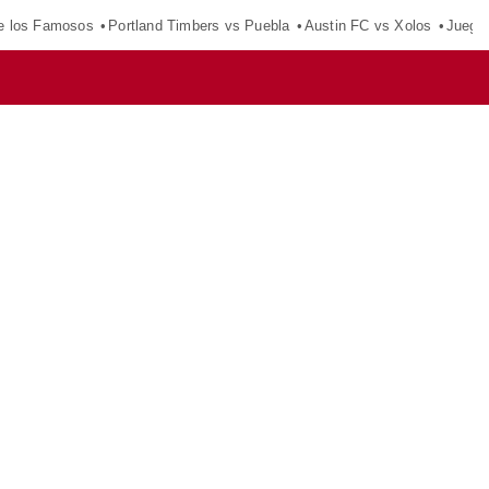
e los Famosos
Portland Timbers vs Puebla
Austin FC vs Xolos
Juego