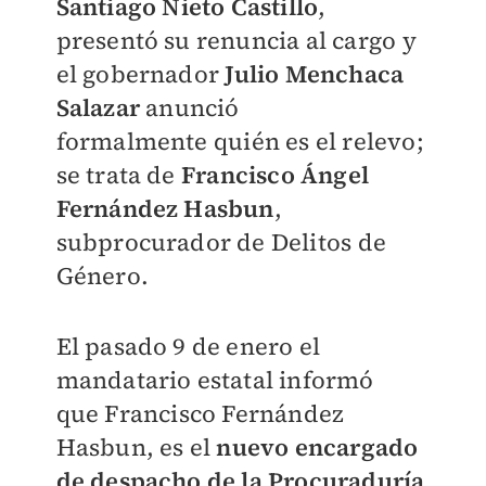
Santiago
Nieto Castillo
,
presentó su renuncia al cargo y
el gobernador
Julio Menchaca
Salazar
anunció
formalmente
quién es el relevo;
se trata de
Francisco Ángel
Fernández Hasbun
,
subprocurador de Delitos
de
Género.
El pasado 9 de enero el
mandatario estatal informó
que
Francisco Fernández
Hasbun, es el
nuevo encargado
de despacho de la Procuraduría