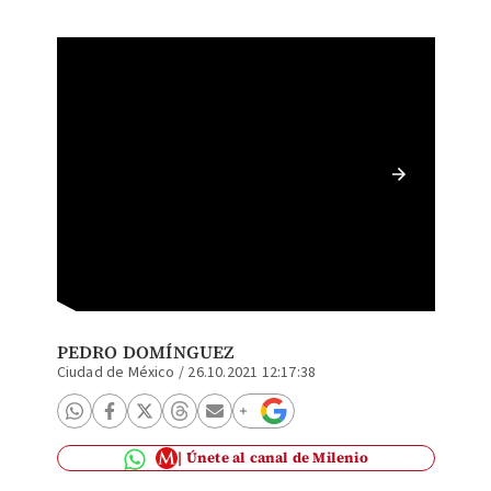
Luis Cr
balacer
PEDRO DOMÍNGUEZ
Ciudad de México
/
26.10.2021 12:17:38
Únete al canal de Milenio